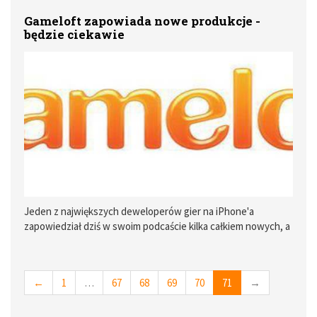
do przodu, człowiek się cofa, tyczy się to też portali
Gameloft zapowiada nowe produkcje -
internetowych - w tym nas.
będzie ciekawie
Jeden z największych deweloperów gier na iPhone'a
zapowiedział dziś w swoim podcaście kilka całkiem nowych, a
jednocześnie bardzo obiecujących gier akcji. Poniżej
zamieszczam krótkie informacje o najciekawszych tytułach.
←
1
…
67
68
69
70
71
→